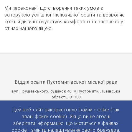
Ми переконані, що створення таких умов є
запорукою успішної інклюзивної освіти та дозволяє
кожній дитині почуватися комфортно та впевнено у
стінах нашого ліцею.
Відділ освіти Пустомитівської міської ради
вул. Грушевського, будинок 46; м.Пустомити, Львівська
область‚ 81100
viddilosvitythpustomyty@gmail.com
Цей веб-сайт використовує файли cookie (так
Панель управління
звані файли cookie). Якщо ви не згодні
зберігати інформацію, що міститься в файлах
cookie - змініть налаштування свого браузера.