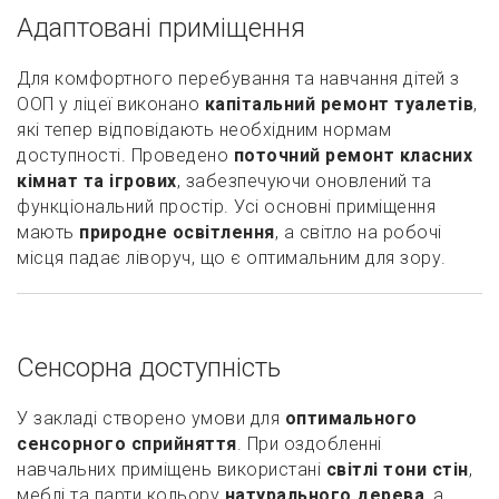
Адаптовані приміщення
Для комфортного перебування та навчання дітей з
ООП у ліцеї виконано
капітальний ремонт туалетів
,
які тепер відповідають необхідним нормам
доступності. Проведено
поточний ремонт класних
кімнат та ігрових
, забезпечуючи оновлений та
функціональний простір. Усі основні приміщення
мають
природне освітлення
, а світло на робочі
місця падає ліворуч, що є оптимальним для зору.
Сенсорна доступність
У закладі створено умови для
оптимального
сенсорного сприйняття
. При оздобленні
навчальних приміщень використані
світлі тони стін
,
меблі та парти кольору
натурального дерева
, а