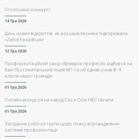
Оголошено конкурс!
14 Тра 2026
День нових відкриттів: як восьмикласники підкорювали
«Zahid Fasadbud»!
12 Тра 2026
Профорієнтаційний захід «Ярмарок професій» відбувся на
базі Пустомитівський ліцей №1 та об’єднав учнів 8–9
класів нашої громади.
01 Тра 2026
Онлайн екскурсія на завод Coca-Cola HBC Ukraine
01 Тра 2026
Засідання робочої групи щодо плану впровадження
системи профорієнтації