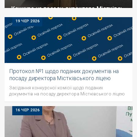
Конкурс на посаду директора Містківського ліцею
26 Чер 2026
19
ЧЕР 2026
У конкурсі на посаду Містківського ліцею перемогу
здобула Білінська Оксана Романівна. Вітаємо!!!!
Бажаємо далекоглядних планів та здійснення усіх
задумів!.
Протокол №1 щодо поданих документів на
посаду директора Містківського ліцею
Засідання конкурсної комісії щодо поданих
документів на посаду директора Містківського ліцею
16
ЧЕР 2026