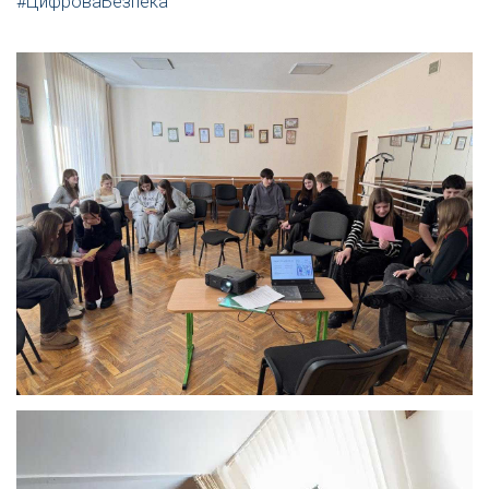
#ЦифроваБезпека