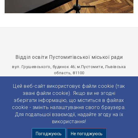
Відділ освіти Пустомитівської міської ради
вул. Грушевського, будинок 46; м.Пустомити, Львівська
область‚ 81100
viddilosvitythpustomyty@gmail.com
Цей веб-сайт використовує файли cookie (так
Панель управління
звані файли cookie). Якщо ви не згодні
зберігати інформацію, що міститься в файлах
cookie - змініть налаштування свого браузера.
Для подальшої взаємодії, надайте згоду на їх
використання!
© 2026 Усі права захищено.
Погоджуюсь
Не погоджуюсь
Розробка та підтримка:
Prytulko