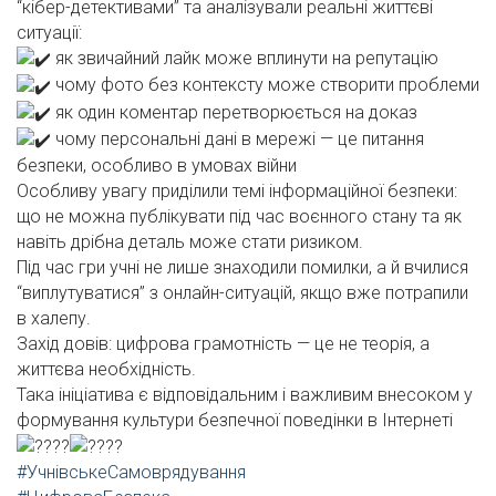
“кібер-детективами” та аналізували реальні життєві
ситуації:
як звичайний лайк може вплинути на репутацію
чому фото без контексту може створити проблеми
як один коментар перетворюється на доказ
чому персональні дані в мережі — це питання
безпеки, особливо в умовах війни
Особливу увагу приділили темі інформаційної безпеки:
що не можна публікувати під час воєнного стану та як
навіть дрібна деталь може стати ризиком.
Під час гри учні не лише знаходили помилки, а й вчилися
“виплутуватися” з онлайн-ситуацій, якщо вже потрапили
в халепу.
Захід довів: цифрова грамотність — це не теорія, а
життєва необхідність.
Така ініціатива є відповідальним і важливим внесоком у
формування культури безпечної поведінки в Інтернеті
#УчнівськеСамоврядування