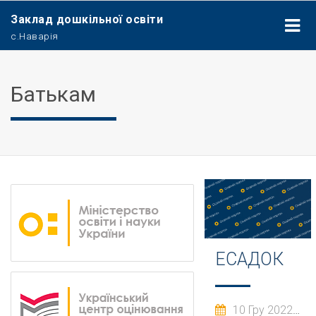
Заклад дошкільної освіти
с.Наварія
Батькам
ЕСАДОК
10 Гру 2022
C